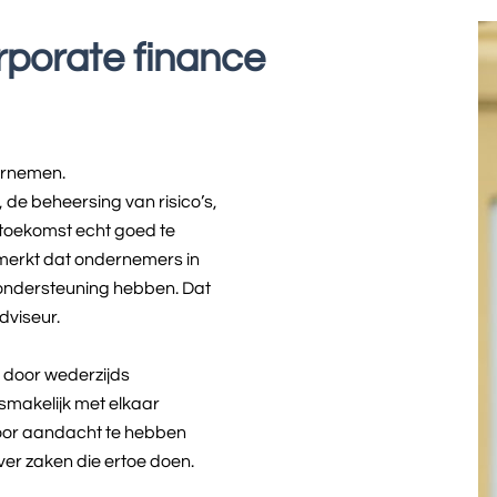
rporate finance
dernemen.
e beheersing van risico’s,
 toekomst echt goed te
emerkt dat ondernemers in
e ondersteuning hebben. Dat
dviseur.
 door wederzijds
smakelijk met elkaar
door aandacht te hebben
er zaken die ertoe doen.