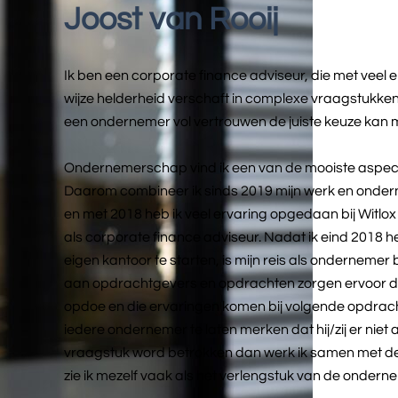
Joost van Rooij
Ik ben een corporate finance adviseur, die met veel e
wijze helderheid verschaft in complexe vraagstukke
een ondernemer vol vertrouwen de juiste keuze kan 
Ondernemerschap vind ik een van de mooiste aspec
Daarom combineer ik sinds 2019 mijn werk en onder
en met 2018 heb ik veel ervaring opgedaan bij Witlox
als corporate finance adviseur. Nadat ik eind 2018 
eigen kantoor te starten, is mijn reis als onderneme
aan opdrachtgevers en opdrachten zorgen ervoor da
opdoe en die ervaringen komen bij volgende opdracht
iedere ondernemer te laten merken dat hij/zij er niet al
vraagstuk word betrokken dan werk ik samen met d
zie ik mezelf vaak als het verlengstuk van de ondern