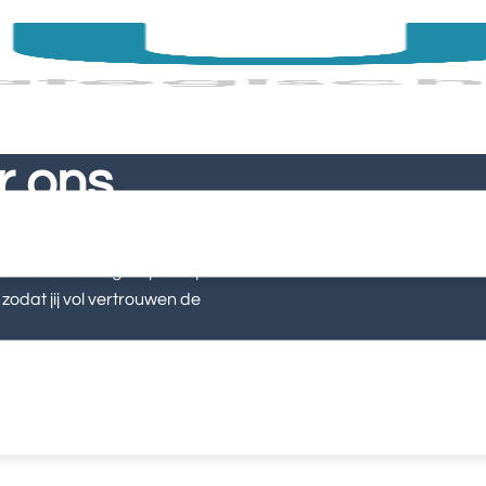
r ons
met veel energie op eerlijke
zodat jij vol vertrouwen de